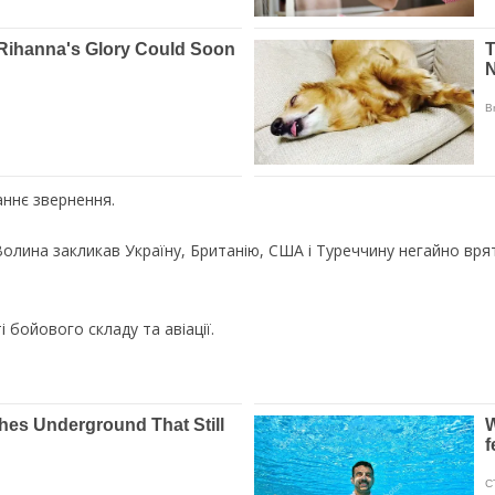
аннє звернення.
Волина закликав Україну, Британію, США і Туреччину негайно врят
 бойового складу та авіації.