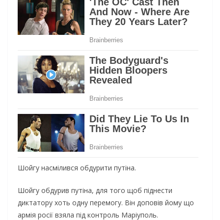
Шойгу насмілився обдурити путіна.
Шойгу обдурив путіна, для того щоб піднести
диктатору хоть одну перемогу. Він доповів йому що
армія росії взяла під контроль Маріуполь.