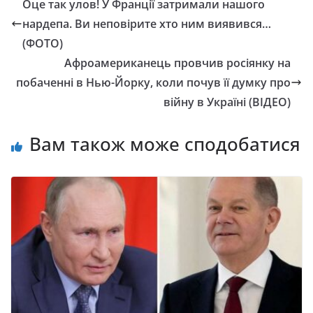
Оце так улов! У Франції затримали нашого
нapдепа. Ви неповірите хто ним виявився…
(ФОТО)
Афpоамеpиканець пpовчив pосіянку на
побаченні в Нью-Йорку, коли почув її думку про
війну в Укpаїні (ВІДЕО)
Вам також може сподобатися