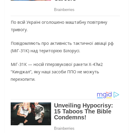
По всій Україні оголошено маштабну повітряну
тривогу.
Повідомляють про активність тактичної авіації рф
(МіГ-31К) над територією Білорусі.
МіГ-31К — носій гіперзвукової ракети Х-47м2
“Кинджал”, яку наші засоби ППО не можуть
перехопити.