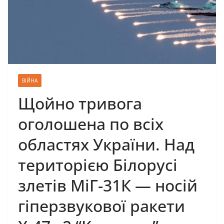
ВІЙНА
Щойно тривога
оголошена по всіх
областях України. Над
територією Білорусі
злетів МіГ-31К — носій
гіперзвукової ракети