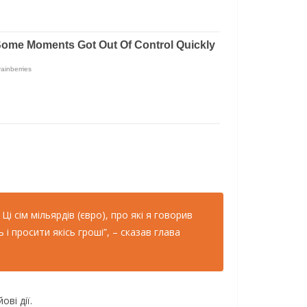
 сім мільярдів (євро), про які я говорив
 просити якісь гроші”, – сказав глава
ві дії.