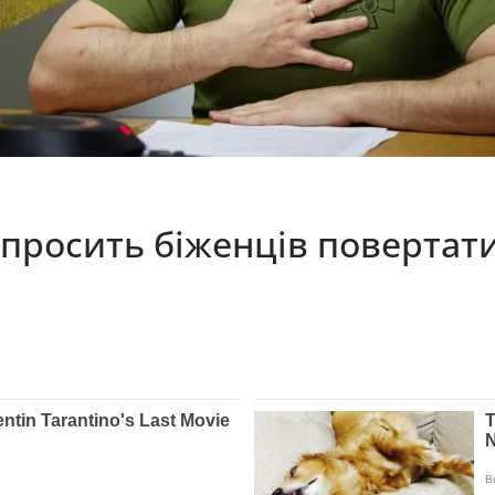
просить біженців повертати