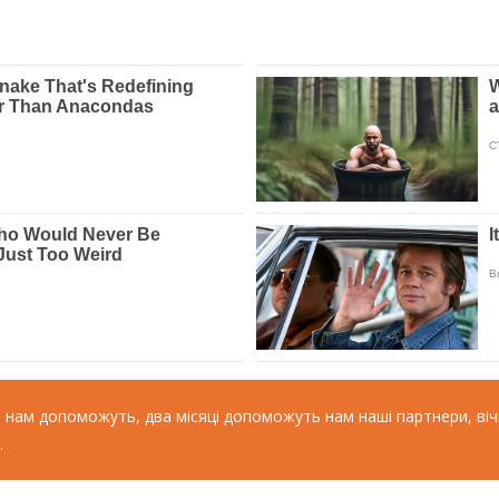
ь нам допоможуть, два місяці допоможуть нам наші партнери, віч
.