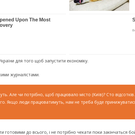
України для того щоб запустити економіку.
кими журналістами.
. Але чи потрібно, щоб працювало місто (Київ)? Сто відсотків. Ці
ого. Якщо люди працюватимуть, нам не треба буде принижуватись і
 готовими до всього, і не потрібно чекати поки закінчаться бойо