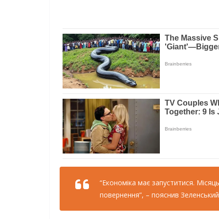
“Економіка має запуститися. Місяц
повернення”, – пояснив Зеленський