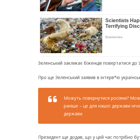
Зеленський закликає біженців повертатися до 
Про ще Зеленський заявив в інтерв*ю українсь
Можуть повернутися росіяни? Можуть
раніше – це для нашої держави ніч
держави.
Президент ще додав, що у цей час потрібно бути