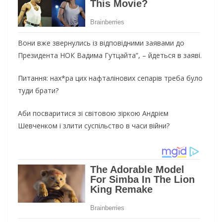
Вони вже звернулись із відповідними заявами до
Президента НОК Вадима Гутцайта”, – йдеться в заяві.
Питання: нах*ра цих нафталінових сепарів треба було
туди брати?
Аби посваритися зі світовою зіркою Андрієм
Шевченком і злити суспільство в часи війни?