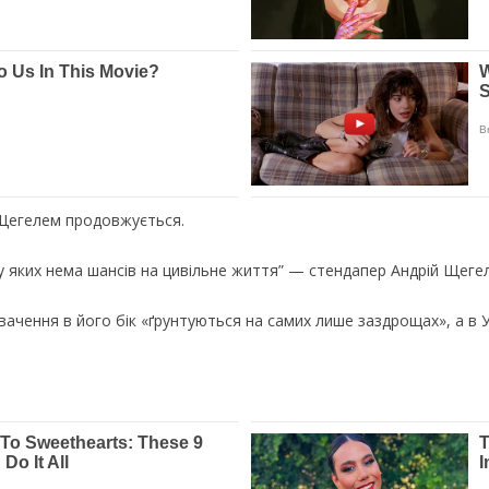
м Щегелем продовжується.
 яких нема шансів на цивільне життя” — стендапер Андрій Щегель
вачення в його бік «ґрунтуються на самих лише заздрощах», а в 