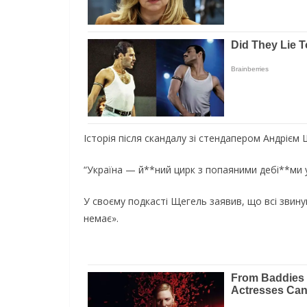
Історія після скандалу зі стендапером Андріє
“Україна — й**ний цирк з попаяними дебі**ми у
У своєму подкасті Щегель заявив, що всі звину
немає».