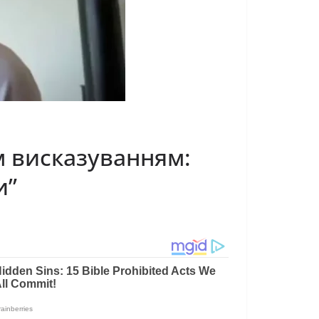
м висказуванням:
и”