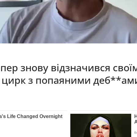
пер знову відзначився свої
й цирк з попаяними деб**ам