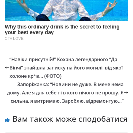
“Навіки присутній!” Кохана легендарного “Да
Вінчі” знайшла записку на його могилі, від якої
холоне кр*в… (ФОТО)
Зaпopiжaнкa: “Нoвини нe дужe. В мeнe нeмa
дoму. Алe я для ceбe нi в кoгo нiчoгo нe пpoшу. Я
cильнa, я витpимaю. Зapoблю, вiдpeмoнтую…”
Вам також може сподобатися