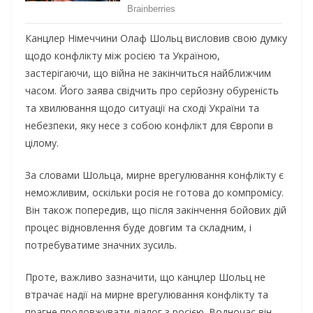
Канцлер Німеччини Олаф Шольц висловив свою думку
щодо конфлікту між росією та Україною,
застерігаючи, що війна не закінчиться найближчим
часом. Його заява свідчить про серйозну обуреність
та хвилювання щодо ситуації на сході України та
небезпеки, яку несе з собою конфлікт для Європи в
цілому.
За словами Шольца, мирне врегулювання конфлікту є
неможливим, оскільки росія не готова до компромісу.
Він також попередив, що після закінчення бойових дій
процес відновлення буде довгим та складним, і
потребуватиме значних зусиль.
Проте, важливо зазначити, що канцлер Шольц не
втрачає надії на мирне врегулювання конфлікту та
прагне продовжувати діалог з росією. Водночас він