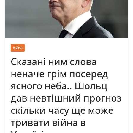
ВІЙНА
Сказані ним слова
неначе грім посеред
ясного неба.. Шольц
дав невтішний прогноз
скільки часу ще може
тривати війна в