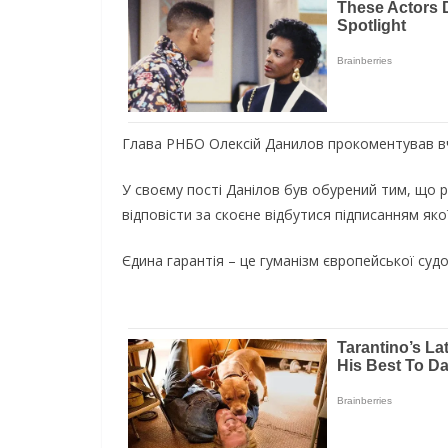
Глава РНБО Олексій Данилов прокоментував вч
У своєму пості Данілов був обурений тим, що ро
відповісти за скоєне відбутися підписанням якої
Єдина гарантія – це гуманізм європейської судо