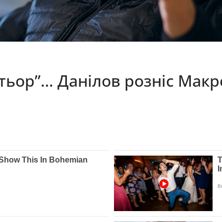
тьор”… Данілов розніс Макро