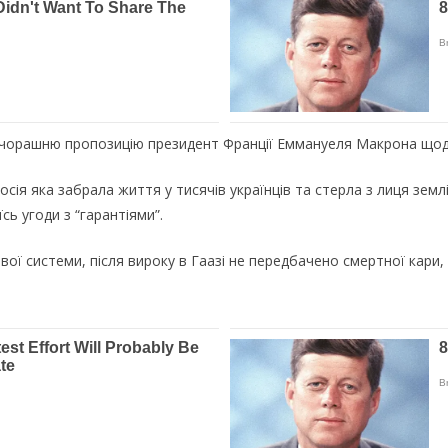
орашню пропозицію президент Франції Еммануеля Макрона щодо 
сія яка забрала життя у тисячів українців та стерла з лиця землі 
сь угоди з “гарантіями”.
вої системи, після вироку в Гаазі не передбачено смертної кари, 