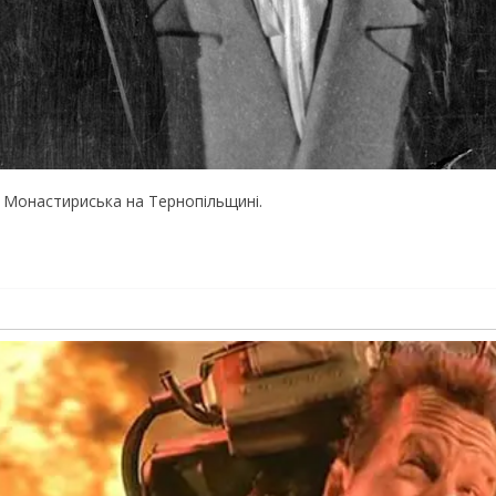
і Монастириська на Тернопільщині.