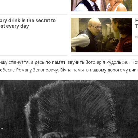
ишу співчуття, а десь по пам’яті звучить його арія Рудольфа… Том
небесне Роману Зеноновичу. Вічна пам’ять нашому дорогому вчи