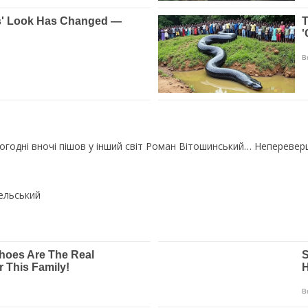
годні вночі пішов у інший світ Роман Вітошинський… Непереверш
ельський