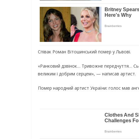
Співак Роман Вітошинський помер у Львові.
«Ранковий дзвінок… Тривожне передчуття… Сьо
великим і добрим серцем», — написав артист.
Помер народний артист України: голос мав анг