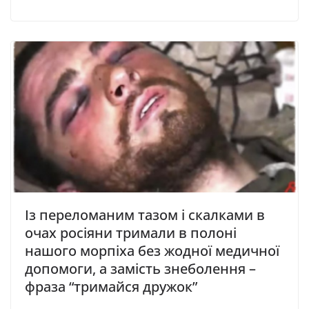
Із переломаним тазом і скалками в
очах росіяни тримали в полоні
нашого морпіха без жодної медичної
допомоги, a зaмість знеболення –
фрaзa “тримaйся дружок”