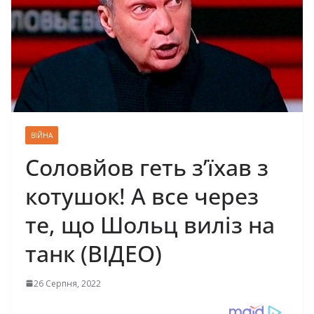
ВІЙНА
Соловйов геть з’їхав з
котушок! А все через
те, що Шольц виліз на
танк (ВІДЕО)
26 Серпня, 2022