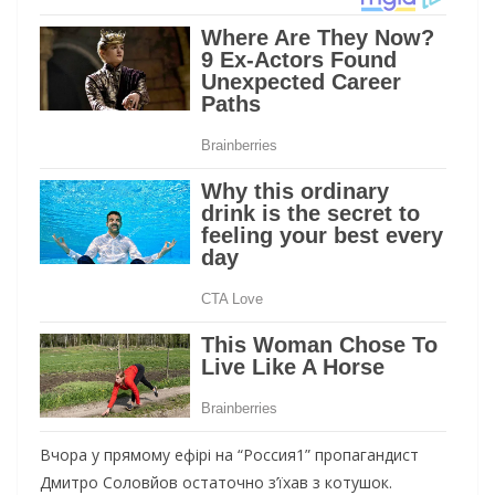
Вчора у прямому ефірі на “Россия1” пропагандист
Дмитро Соловйов остаточно з’їхав з котушок.