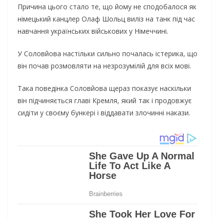
Причина цього стало те, що йому не сподобалося як
німецький канцлер Олаф Шольц виліз на танк під час
навчання українських військових у Німеччині.
У Соловйова настільки сильно почалась істерика, що
він почав розмовляти на незрозумілій для всіх мові.
Така поведінка Соловйова щераз показує наскільки
він підчиняється главі Кремля, який так і продовжує
сидіти у своєму бункері і віддавати злочинні накази.