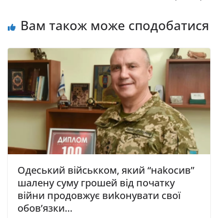
Вам також може сподобатися
Одеський військком, який “наkосив”
шалену суму грошей від початку
війни продовжує виkонувати свої
обов’язки…