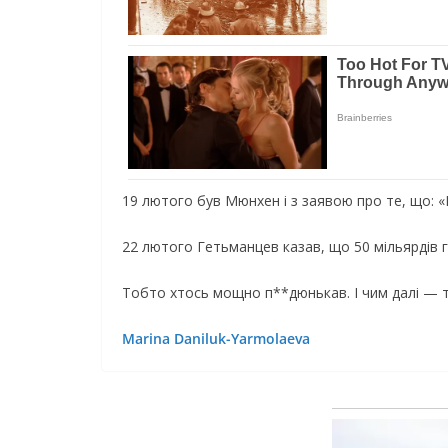
19 лютого був Мюнхен і з заявою про те, що: «
22 лютого Гетьманцев казав, що 50 мільярдів г
Тобто хтось мощно п**дюнькав. І чим далі — т
Marina Daniluk-Yarmolaeva