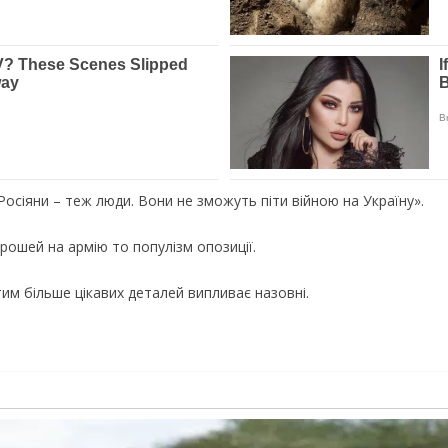
Росіяни – теж люди. Вони не зможуть піти війною на Україну».
рошей на армію то популізм опозиції.
им більше цікавих деталей випливає назовні.