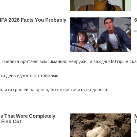
 Велика Британія максимально недружні, а західні ЗМІ гірше Ска
и день єдності зі стрічками.
ілити грошей на армію, бо не вистачить на дороги.