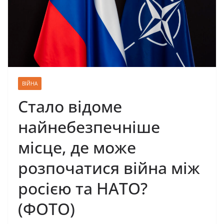
ВІЙНА
Стало відоме
найнебезпечніше
місце, де може
розпочатися війна між
росією та НАТО?
(ФОТО)