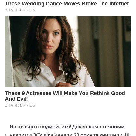
На це варто подивитися! Декількома точними
ударими ЗСУ ліквідували 23 орка та знищили 10