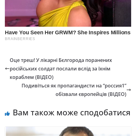
Оце треш! У лікарні Бєлгорода поранених
російських солдат послали вслід за їхнім
кораблем (ВІДЕО)
Подивіться як пропагандисти на “россия1”
обізвали європейців (ВІДЕО)
Вам також може сподобатися