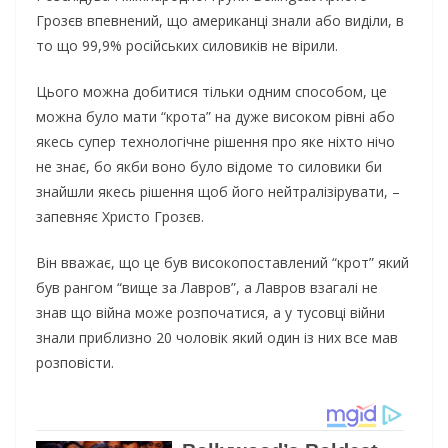
Грозєв впевнений, що американці знали або виділи, в
то що 99,9% російських силовиків не вірили.
Цього можна добитися тільки одним способом, це
можна було мати “крота” на дуже високом рівні або
якесь супер технологічне рішення про яке ніхто нічо
не знає, бо якби воно було відоме то силовики би
знайшли якесь рішення щоб його нейтралізірувати, –
запевняє Христо Грозєв.
Він вважає, що це був високопоставлений “крот” який
був рангом “вище за Лавров”, а Лавров взагалі не
знав що війна може розпочатися, а у тусовці війни
знали приблизно 20 чоловік який один із них все мав
розповісти.