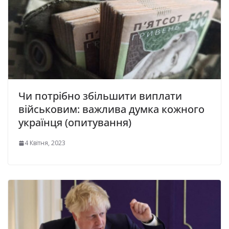
Чи потрiбнo збiльшити виплати
вiйcьковим: важлива думка кожного
українця (oпитyвaння)
4 Квітня, 2023