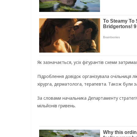
Як зазначається, усіх фігурантів схеми затрима
Підроблення довідок організувала очільниця лік
хірурга, дерматолога, терапевта. Також були за
За словами начальника Департаменту стратегічн
мільйонів гривень.