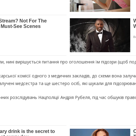
ли, нині вирішується питання про оголошення їм підозри (щоб под
арської комісії одного з медичних закладів, до схеми вона залучил
лучені медсестра та ще шестеро осіб, які шукали для підозрювани
их розслідувань Нацполіції Андрія Рубеля, під час обшуків прав