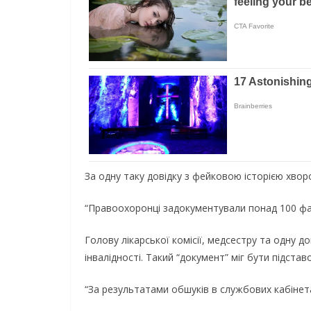
За одну таку довідку з фейковою історією хвор
“Правоохоронці задокументували понад 100 факт
Голову лікарської комісії, медсестру та одну д
інвалідності. Такий “документ” міг бути підста
“За результатами обшуків в службових кабінета