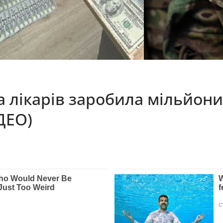
 лікаpів заpобила мільйони
ДЕО)