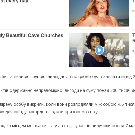
оби та певною групою інвалідності потрібно було заплатити від 2
ів одержання неправомірної вигоди на суму понад 300 тисяч дола
овірену особу викрили, коли вони розподіляли між собою 4,6 тися
вою для виїзду закордон людини призовного віку.
х, за місцем мешкання та у авто фігурантів вилучили понад 7 млн