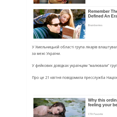
У Хмельницькій області група лікарів влаштува
за межі України.
У фейкових довідках українцям “малювали” групи
Про це 21 квітня повідомила пресслужба Націон