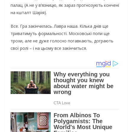
палац. (А не у в’язницю, як зараз прогнозують кончені
на кшталт Шарія).
Все. Гра закінчилась. Лавра наша. Кілька днів ще
триватимуть формальності. Московські попи ще
трохи, але не дуже голосно погавкають, дограють
свої ролі – і на цьому все закінчиться.