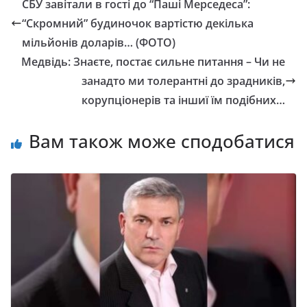
СБУ завітали в гості до “Паші Мерседеса”:
“Скромний” будиночок вартістю декілька
мільйонів доларів… (ФОТО)
Медвідь: Знаєте, постає сильне питання – Чи не
занадто ми толерантні до зрадників,
корупціонерів та іншиї їм подібних…
Вам також може сподобатися