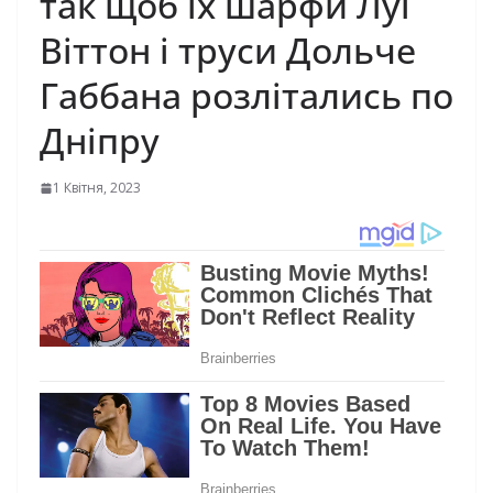
так щоб їх шарфи Луї
Віттон і труси Дольче
Габбана розлітались по
Дніпру
1 Квітня, 2023