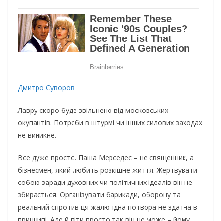
Дмитро Суворов
Лавру скоро буде звільнено від московських
окупантів. Потреби в штурмі чи інших силових заходах
не виникне.
Все дуже просто. Паша Мерседес – не священник, а
бізнесмен, який любить розкішне життя. Жертвувати
собою заради духовних чи політичних ідеалів він не
збирається. Організувати барикади, оборону та
реальний спротив ця жалюгідна потвора не здатна в
принципі. Але й піти просто так він не може – йому