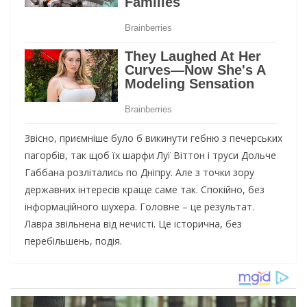
Звісно, приємніше було б викинути гебню з печерських
пагорбів, так щоб їх шарфи Луї Віттон і труси Дольче
Габбана розлітались по Дніпру. Але з точки зору
державних інтересів краще саме так. Спокійно, без
інформаційного шухера. Головне – це результат.
Лавра звільнена від нечисті. Це історична, без
перебільшень, подія.