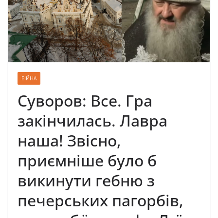
ВІЙНА
Суворов: Все. Гра
закінчилась. Лавра
наша! Звісно,
приємніше було б
викинути гебню з
печерських пагорбів,