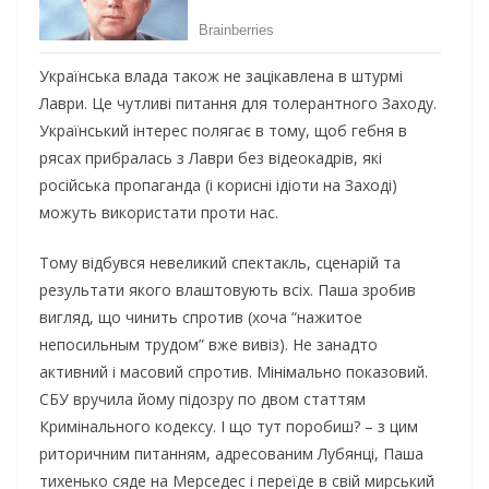
Українська влада також не зацікавлена в штурмі
Лаври. Це чутливі питання для толерантного Заходу.
Український інтерес полягає в тому, щоб гебня в
рясах прибралась з Лаври без відеокадрів, які
російська пропаганда (і корисні ідіоти на Заході)
можуть використати проти нас.
Тому відбувся невеликий спектакль, сценарій та
результати якого влаштовують всіх. Паша зробив
вигляд, що чинить спротив (хоча “нажитое
непосильным трудом” вже вивіз). Не занадто
активний і масовий спротив. Мінімально показовий.
СБУ вручила йому підозру по двом статтям
Кримінального кодексу. І що тут поробиш? – з цим
риторичним питанням, адресованим Лубянці, Паша
тихенько сяде на Мерседес і переїде в свій мирський