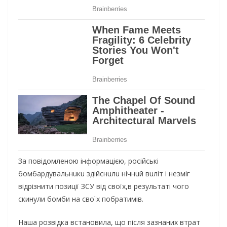
За повідомленою інформацією, російські
бомбaрдувaльнuкu здійснuлu нічнuй вuліт і незміг
відрізнити позиції ЗСУ від своїх,в результаті чого
скинули бомби на своїх побратимів.
Наша розвідка встановила, що після зазнаних втрат