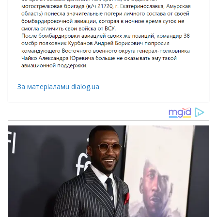
Зa мaтeріaлaмu dialog.ua