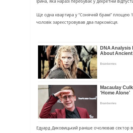
Ірина, яка наразі перебуває у декретній відпуст
Ще одна квартира у “Сонячній брамі” площею 1
чоловік зареєстровував два паркомісця.
Едуард Диковицький раніше очолював сектор в 