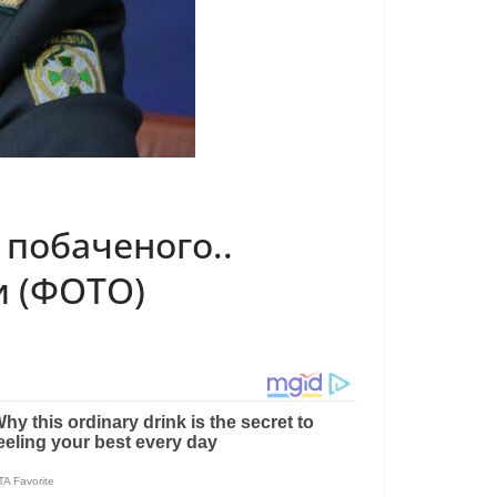
д побаченого..
и (ФОТО)