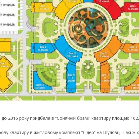
 до 2016 року придбала в “Сонячній брамі” квартиру площею 162,
ову квартиру в житловому комплексі “Лідер” на Шулявці. Такі ж 