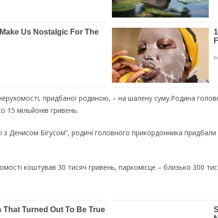
 нерухомості, придбаної родиною, – на шалену суму.Родина голо
о 15 мільйонів гривень.
і з Денисом Бігусом”, родичі головного прикордонника придбали
омості коштував 30 тисяч гривень, паркомісце – близько 300 тис