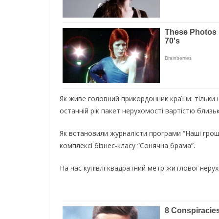
Як живе головний прикордонник країни: тільки
останній рік пакет нерухомості вартістю близьк
Як встановили журналісти програми “Наші грош
комплексі бізнес-класу “Сонячна брама”.
На час купівлі квадратний метр житлової нерух