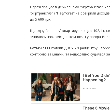
Наразі працює в державному “Укртрансгазі” чле
“Укртрансгаз” і “Нафтогаз” не розкрили доход
до 5 600 грн.
Ще одну “сонячну” квартиру площею 102,1 квадр
з’явилось паркомісце в комплексі у свекра Во
Батьки зятя голови ДПСУ – з райцентру Сторожи
контролю за цінами, та нещодавно судилася за д