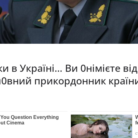
и в Україні… Ви 0німієте ві
ол0вний прикордонник країн