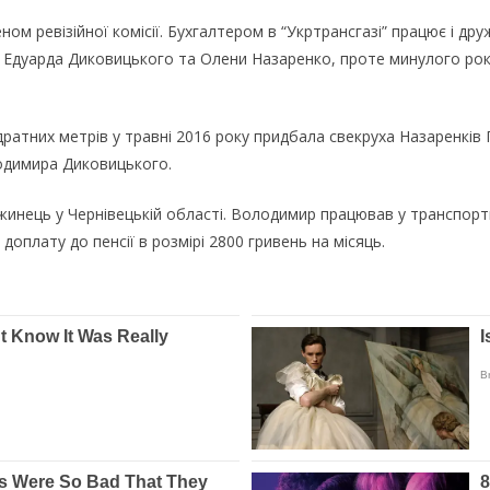
ном ревізійної комісії. Бухгалтером в “Укртрансгазі” працює і д
ів Едуарда Диковицького та Олени Назаренко, проте минулого рок
атних метрів у травні 2016 року придбала свекруха Назаренків 
лодимира Диковицького.
нець у Чернівецькій області. Володимир працював у транспортних
оплату до пенсії в розмірі 2800 гривень на місяць.