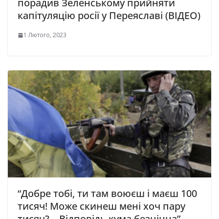
порадив Зеленському прийняти
капітуляцію росії у Переяславі (ВІДЕО)
1 Лютого, 2023
“Добре тобі, ти там воюєш і маєш 100
тисяч! Може скинеш мені хоч пару
тисяч? – Відповідь кума безцінна”