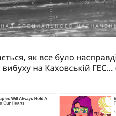
ається, як все було насправд
 вибуху на Каховській ГЕС… 