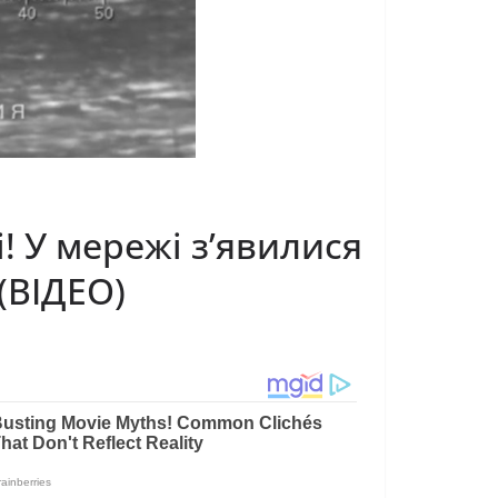
і! У мережі з’явилися
(ВІДЕО)