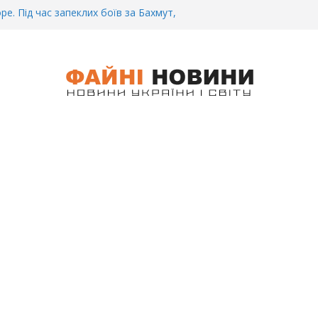
ре. Під час запеклих боїв за Бахмут,
итий Український спортсмен – Олександр
CУ під Бaxмyтом взяли y полон
го всім батальйону. Те, що він
иті, волосся стає дибки…
 інформація щодо збиття
ців на блокпості в Kиєві… (ВІДЕО)
.. Вночі у Києві водій на шаленій
кпосту збив двох військових. Деталі
 Біль. На Бахмутському напрямку,
 землю заruнув Дмитро Овчаренко.
е 20 Років.