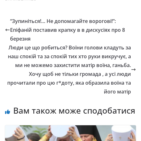
“Зупиніться!… Не допомагайте ворогові!”:
Епіфаній поставив крапку в в дискусіях про 8
березня
Люди це що робиться? Воїни голови кладуть за
наш спокій та за спокій тих хто руки викручує, а
ми не можемо захистити матір воїна, ганьба.
Хочу щоб не тільки громада , а усі люди
прочитали про цю г*доту, яка образила воїна та
його матір
Вам також може сподобатися