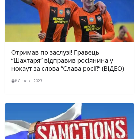
Отримав по заслузі! Гpавець
“Шахтаpя” відпpавив pосіянина у
нокaут за слова “Слава росії!” (ВІДЕО)
8 Лютого, 2023