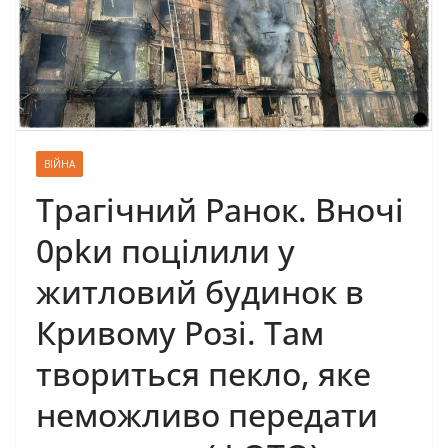
ВІЙНА
Трагічний Ранок. Вночі
0рkи поцілили у
житловий будинок в
Кривому Розі. Там
твориться пекло, яке
неможливо передати