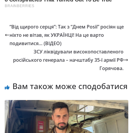
“Від щирого серця”: Так з “Днем Роsії” росіян ще
ніхто не вітав, як УКРАЇНЦІ! На це варто
подивитися… (ВІДЕО)
ЗСУ ліквідували високопоставленого
російського генерала – начштабу 35-ї армії РФ
Горячова.
Вам також може сподобатися