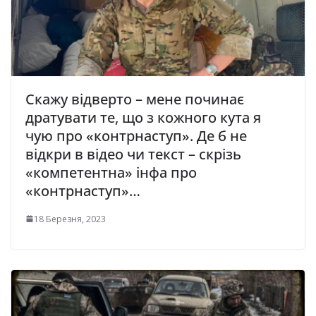
Cкажу відверто – мене починає
дратувати те, що з кожного кута я
чую про «контрнаступ». Де б не
відкри в відео чи текст – скрізь
«компетентна» інфа про
«контрнаступ»…
18 Березня, 2023