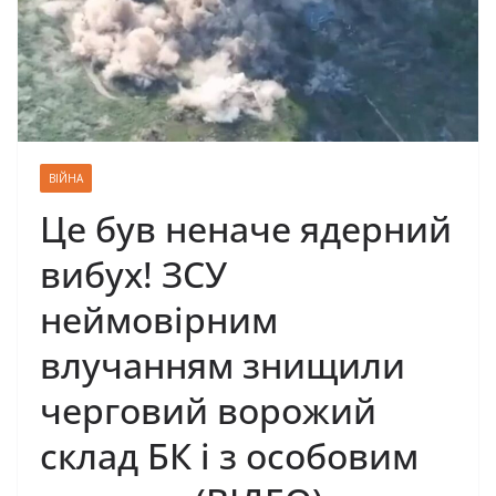
ВІЙНА
Це був неначе ядерний
вибух! ЗСУ
неймовірним
влучанням знищили
черговий ворожий
склад БК і з особовим