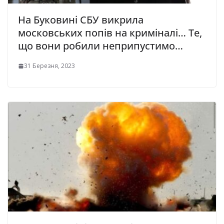
На Буковині СБУ викрила
московських попів на криміналі… Те,
що вони робили неприпустимо…
31 Березня, 2023