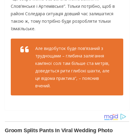
Слов’янське і Артемівське”. Тільки потрібно, щоб в
районі Соледара ситуація довший час залишатися
такою ж, тому потрібно буде розробляти тільки
Ізмаїльське.
Але видобуток буде пов’язаний з
труднощами – глибина залягання
кам’яної солі там більше ста метрів,
доведеться рити глибокі шахти, але
це відома практика”, – пояснив
вчений.