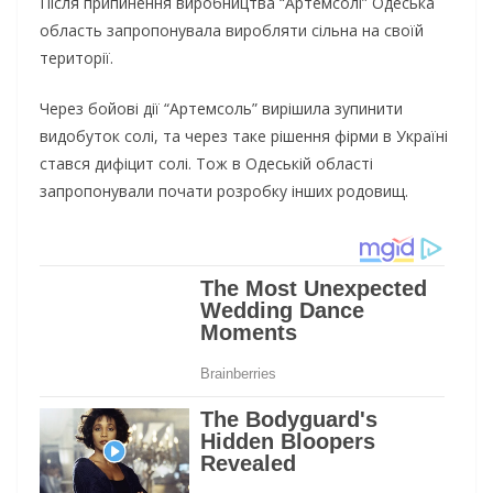
Після припинення виробництва “Артемсолі” Одеська
область запропонувала виробляти сільна на своїй
території.
Через бойові дії “Артемсоль” вирішила зупинити
видобуток солі, та через таке рішення фірми в Україні
стався дифіцит солі. Тож в Одеській області
запропонували почати розробку інших родовищ.