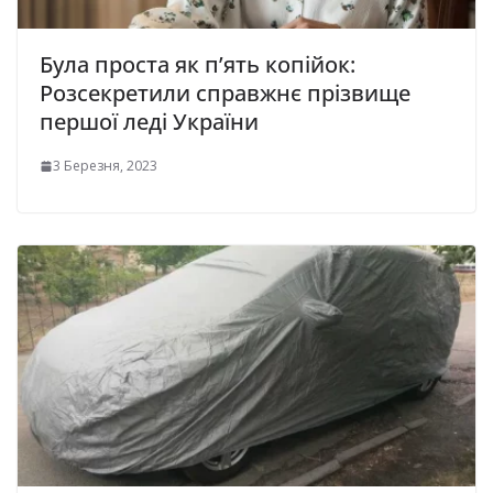
Була проста як п’ять копійок:
Розсекретили справжнє прізвище
пеpшої леді Укpаїни
3 Березня, 2023