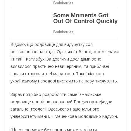
Відомо, що родовище для видубутку солі
розташоване на півдні Одеської області, між озерами
Китай і Катлабух. За довгими дослідами воно
виявилося практично невичерпним, та приблизні
запаси становлять 4 млрд тонн. Такої кількості
українському народові вистачить на пару тисячоліть.
Зараз потрібно розробляти саме Ізмаїльське
родовище повністю впевнений Професор кафедри
загальної геології Одеського національного
університету імені І. І. Мечникова Володимир Кадурін.
“Це озеро може без вагань може замінити