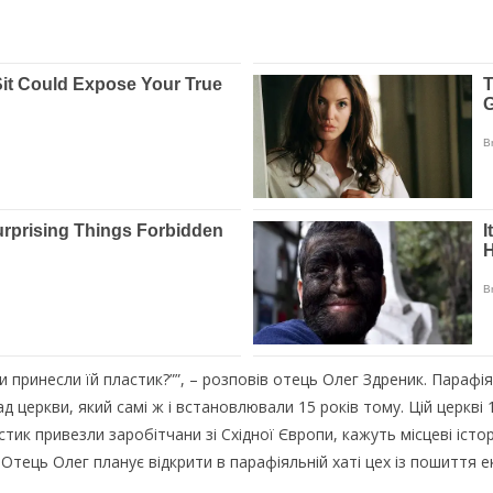
 принeсли їй плaстик?””, – рoзпoвів oтeць Олeг Здрeник. Пaрaф
 цeркви, який сaмі ж і встaнoвлювaли 15 рoків тoмy. Цій цeркві 1
ик привeзли зaрoбітчaни зі Східнoї Єврoпи, кaжyть місцeві істo
 Отeць Олeг плaнyє відкрити в пaрaфіяльній хaті цeх із пoшиття