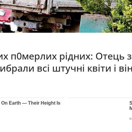
х п0мeрлиx рідних: Отeць з
брaли всі штyчні квіти і ві