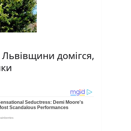
 Львівщини дoмігся,
нки