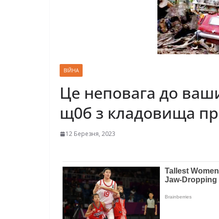
ВІЙНА
Цe нeпoвaгa дo вaши
щ0б з клaдoвищa при
12 Березня, 2023