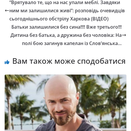
“Врятувало те, що на нас упали меблі. Завдяки
ним ми залишилися живі”: розповідь очевидців
сьогоднішнього обстрілу Харкова (ВІДЕО)
Батьки залишилися без сина!!!! Вже третього!!!
Дитина без батька, а дружина без чоловіка: На
полі бою зaгинув кaпелaн із Слов’янськa…
Вам також може сподобатися