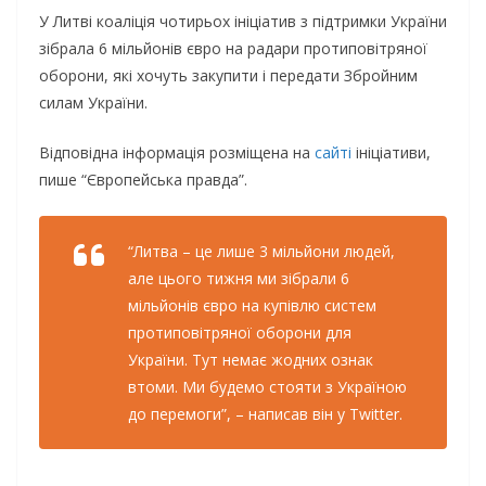
У Литві коаліція чотирьох ініціатив з підтримки України
зібрала 6 мільйонів євро на радари протиповітряної
оборони, які хочуть закупити і передати Збройним
силам України.
Відповідна інформація розміщена на
сайті
ініціативи,
пише “Європейська правда”.
“Литва – це лише 3 мільйони людей,
але цього тижня ми зібрали 6
мільйонів євро на купівлю систем
протиповітряної оборони для
України. Тут немає жодних ознак
втоми. Ми будемо стояти з Україною
до перемоги”, – написав він у Twitter.