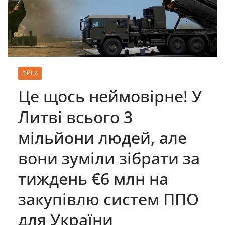
ВІЙНА
Це щось неймовірне! У
Литві всього 3
мільйони людей, але
вони зуміли зібрати за
тиждень €6 млн на
закупівлю систем ППО
для України