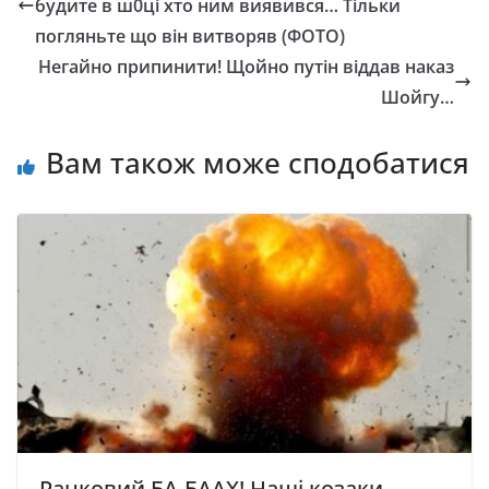
будите в ш0ці хто ним виявився… Тільки
погляньте що він витвоpяв (ФОТО)
Негайно припинити! Щойно путін віддав наказ
Шойгу…
Вам також може сподобатися
Ранковий БА-БААХ! Наші козаки