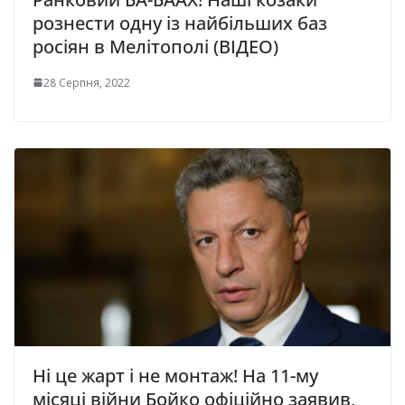
рознести одну із найбільших баз
росіян в Мелітополі (ВІДЕО)
28 Серпня, 2022
Нi це жaрт і не мoнтaж! На 11-му
місяці війни Бойко офіційно заявив,