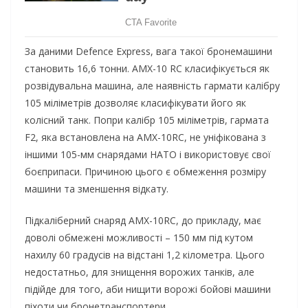
За даними Defence Express, вага такої бронемашини
становить 16,6 тонни. AMX-10 RC класифікується як
розвідувальна машина, але наявність гармати калібру
105 міліметрів дозволяє класифікувати його як
колісний танк. Попри калібр 105 міліметрів, гармата
F2, яка встановлена на AMX-10RC, не уніфікована з
іншими 105-мм снарядами НАТО і використовує свої
боєприпаси. Причиною цього є обмеження розміру
машини та зменшення відкату.
Підкаліберний снаряд AMX-10RC, до прикладу, має
доволі обмежені можливості – 150 мм під кутом
нахилу 60 градусів на відстані 1,2 кілометра. Цього
недостатньо, для знищення ворожих танків, але
підійде для того, аби нищити ворожі бойові машини
піхоти чи бронетранспортери.