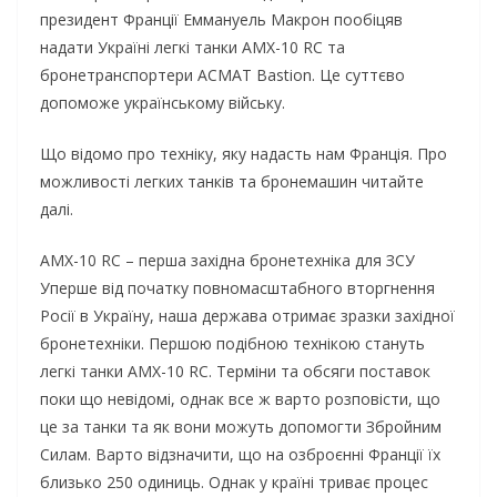
президент Франції Еммануель Макрон пообіцяв
надати Україні легкі танки AMX-10 RC та
бронетранспортери АCMAT Bastion. Це суттєво
допоможе українському війську.
Що відомо про техніку, яку надасть нам Франція. Про
можливості легких танків та бронемашин читайте
далі.
AMX-10 RC – перша західна бронетехніка для ЗСУ
Уперше від початку повномасштабного вторгнення
Росії в Україну, наша держава отримає зразки західної
бронетехніки. Першою подібною технікою стануть
легкі танки AMX-10 RC. Терміни та обсяги поставок
поки що невідомі, однак все ж варто розповісти, що
це за танки та як вони можуть допомогти Збройним
Силам. Варто відзначити, що на озброєнні Франції їх
близько 250 одиниць. Однак у країні триває процес