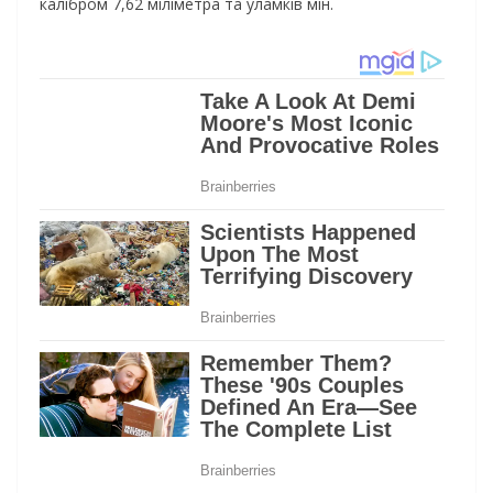
калібром 7,62 міліметра та уламків мін.