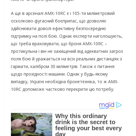
А ще в арсеналі AMX-10RC є і 105-ти міліметровий
осколково-фугасний боєприпас, що дозволяє
здійснювати доволі ефективну безпосередню
підтримку на полі бою. Однак експерти наголошують,
що треба враховувати, що броня AMX-10RC –
протикульна і він не захищений від адекватних загроз
поля бою й уражається на всіх реальних дистанціях з
гармати, калібром 30 міліметрів. Також є питання
щодо прохідності машини. Однак у будь-якому
випадку, Україні необхідна бронетехніка, то ж AMX-
10RC допоможе частково перекрити цю потребу.