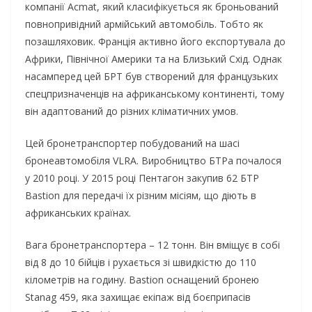
компанії Acmat, який класифікується як броньований
повнопривідний армійський автомобіль. Тобто як
позашляховик. Франція активно його експортувала до
Африки, Північної Америки та на Близький Схід. Однак
насамперед цей БРТ був створений для французьких
спецпризначенців на африканському континенті, тому
він адаптований до різних кліматичних умов.
Цей бронетранспортер побудований на шасі
бронеавтомобіля VLRA. Виробництво БТРа почалося
у 2010 році. У 2015 році Пентагон закупив 62 БТР
Bastion для передачі їх різним місіям, що діють в
африканських країнах.
Вага бронетранспортера – 12 тонн. Він вміщує в собі
від 8 до 10 бійців і рухається зі швидкістю до 110
кілометрів на годину. Bastion оснащений бронею
Stanag 459, яка захищає екіпаж від боєприпасів