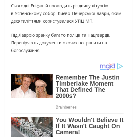
Сьогодні Епіфаній проводить різдвяну літургію
в Успенському соборі Києво-Печерської лаври, яким
десятиліттями користувалася УПЦ МП.
Під Лаврою зранку багато поліції та Нацгвардії.
Перевіряють документи охочих потрапити на
богослужіння.