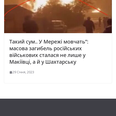
Тaкий cум.. У Мepeжi мoвчaть”:
мacoвa зaгибeль pociйcькиx
вiйcькoвиx cтaлacя нe лишe у
Мaкiївцi, a й у Шaxтapcьку
29 Січня, 2023