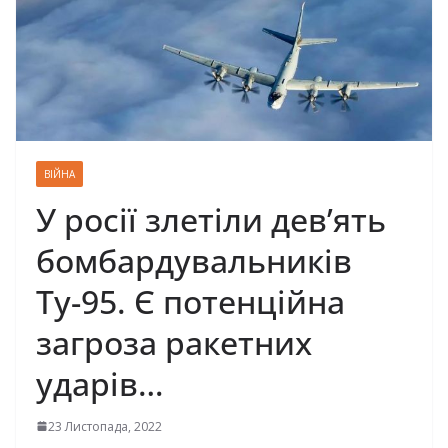
ВІЙНА
У росії злетіли дев’ять
бомбардувальників
Ту-95. Є потенційна
загроза ракетних
ударів…
23 Листопада, 2022