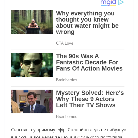
Сьогоднів у прямому ефірі Соловйов ледь не вибухнув
від люті, а все через те що, від Слуцького поступила