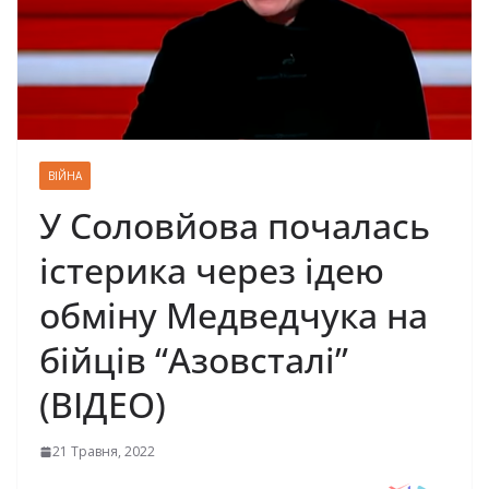
ВІЙНА
У Соловйова почалась
істерика через ідею
обміну Медведчука на
бійців “Азовсталі”
(ВІДЕО)
21 Травня, 2022