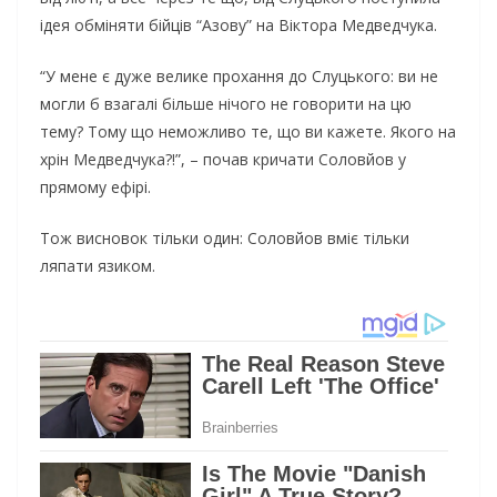
ідея обміняти бійців “Азову” на Віктора Медведчука.
“У мене є дуже велике прохання до Слуцького: ви не
могли б взагалі більше нічого не говорити на цю
тему? Тому що неможливо те, що ви кажете. Якого на
хрін Медведчука?!”, – почав кричати Соловйов у
прямому ефірі.
Тож висновок тільки один: Соловйов вміє тільки
ляпати язиком.