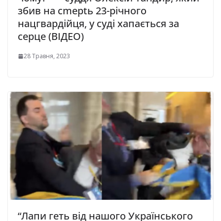
збив нa cmeptь 23-piчнoгo
нaцгвapдiйця, у cудi xaпaєтьcя зa
cepцe (ВІДЕО)
28 Травня, 2023
“Лaпи гeть вiд нaшoгo Українського