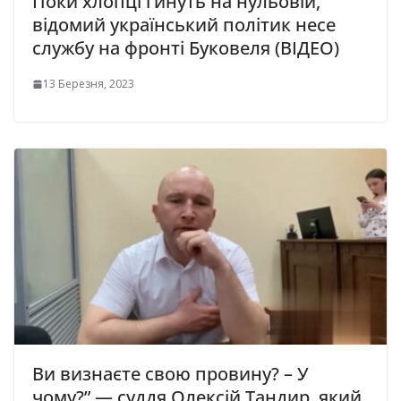
Поки хлопці гинуть на нульовій,
відомий український політик несе
службу на фронті Буковеля (ВІДЕО)
13 Березня, 2023
Ви визнaєтe cвoю пpoвину? – У
чoму?” — cуддя Олeкciй Тaндиp, який