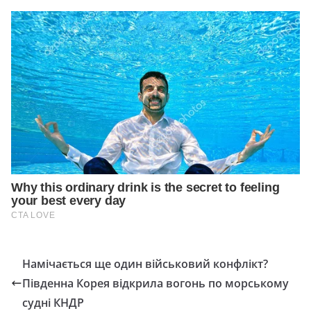
Намічається ще один військовий конфлікт?
Південна Корея відкрила вогонь по морському
судні КНДР