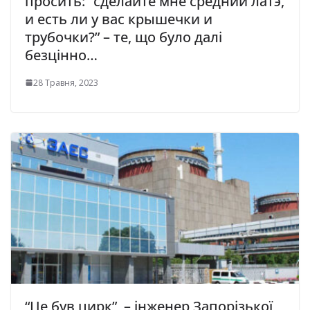
просить: “сделайте мне средний латэ,
и есть ли у вас крышечки и
трубочки?” – те, що було далі
безцінно…
28 Травня, 2023
“Це був цирк”, – інженер Запорізької