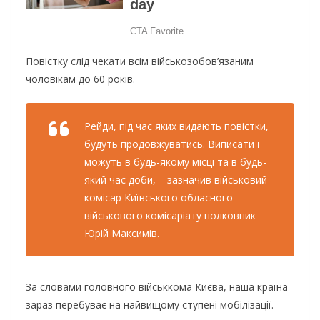
Повістку слід чекати всім військозобов’язаним
чоловікам до 60 років.
Рейди, під час яких видають повістки,
будуть продовжуватись. Виписати її
можуть в будь-якому місці та в будь-
який час доби, – зазначив військовий
комісар Київського обласного
військового комісаріату полковник
Юрій Максимів.
За словами головного військкома Києва, наша країна
зараз перебуває на найвищому ступені мобілізації.