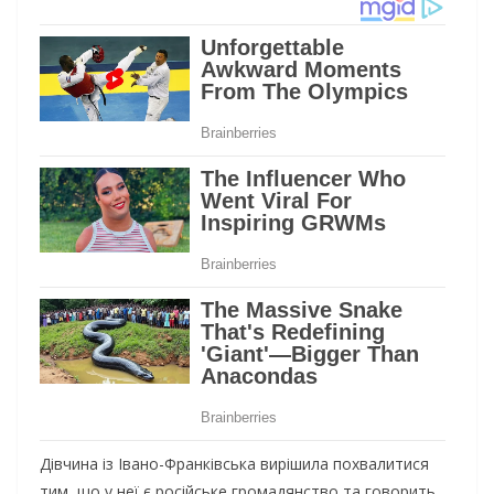
Дівчина із Івано-Франківська вирішила похвалитися
тим, що у неї є російське громадянство та говорить,