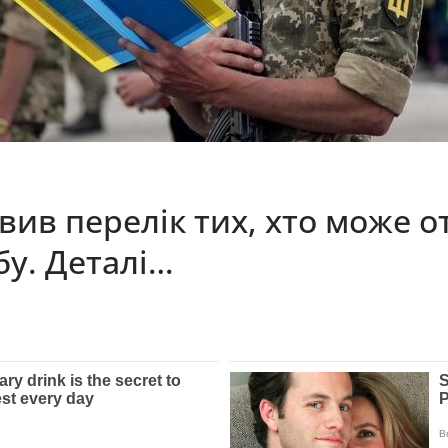
ив перелік тих, хто може о
бу. Деталі…