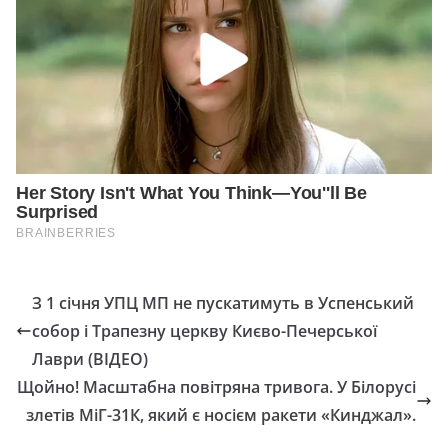
З 1 січня УПЦ МП не пускатимуть в Успенський
собор і Трапезну церкву Києво-Печерської
Лаври (ВІДЕО)
Щойно! Масштабна повітряна тривога. У Білорусі
злетів МіГ-31К, який є носієм ракети «Кинджал».