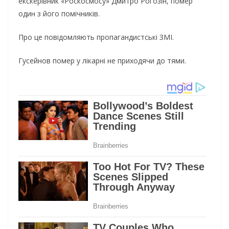
екскерівник «Роскосмосу» Дмитро Рогозін, помер
один з його помічників.
Про це повідомляють пропагандистcькі ЗМІ.
Гусейнов помер у лікарні не приходячи до тями.