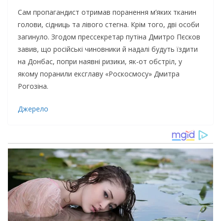
Сам пропагандист отримав поранення м’яких тканин
голови, сідниць та лівого стегна. Крім того, дві особи
загинуло. Згодом прессекретар путіна Дмитро Пєсков
завив, що російські чиновники й надалі будуть їздити
на Донбас, попри наявні ризики, як-от обстріл, у
якому поранили ексглаву «Роскосмосу» Дмитра
Рогозіна.
Джерело