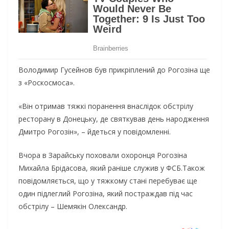
Володимир Гусейнов був прикріплений до Рогозіна ще
з «Роскосмоса».
«Він отримав тяжкі поранення внаслідок обстрілу
ресторану в Донецьку, де святкував день народження
Дмитро Рогозін», – йдеться у повідомленні.
Вчора в Зарайську поховали охоронця Рогозіна
Михайла Брідасова, який раніше служив у ФСБ.Також
повідомляється, що у тяжкому стані перебуває ще
один підлеглий Рогозіна, який постраждав під час
обстрілу – Шемякін Олександр.