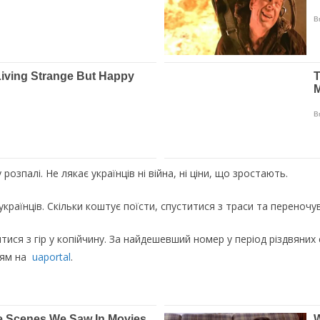
озпалі. Не лякає українців ні війна, ні ціни, що зростають.
раїнців. Скільки коштує поїсти, спуститися з траси та переночу
я з гір у копійчину. За найдешевший номер у період різдвяних св
ням на
uaportal
.