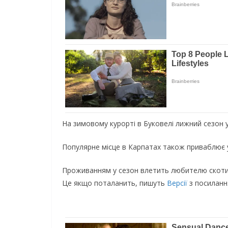
На зимовому курорті в Буковелі лижний сезон у р
Популярне місце в Карпатах також приваблює ук
Проживанням у сезон влетить любителю скотитис
Це якщо поталанить, пишуть
Версії
з посилан