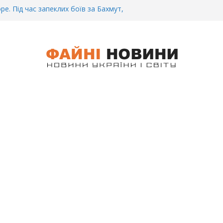
ре. Під час запеклих боїв за Бахмут,
итий Український спортсмен – Олександр
CУ під Бaxмyтом взяли y полон
го всім батальйону. Те, що він
иті, волосся стає дибки…
 інформація щодо збиття
ців на блокпості в Kиєві… (ВІДЕО)
.. Вночі у Києві водій на шаленій
кпосту збив двох військових. Деталі
 Біль. На Бахмутському напрямку,
 землю заruнув Дмитро Овчаренко.
е 20 Років.