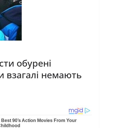
исти обурені
и взагалі немають