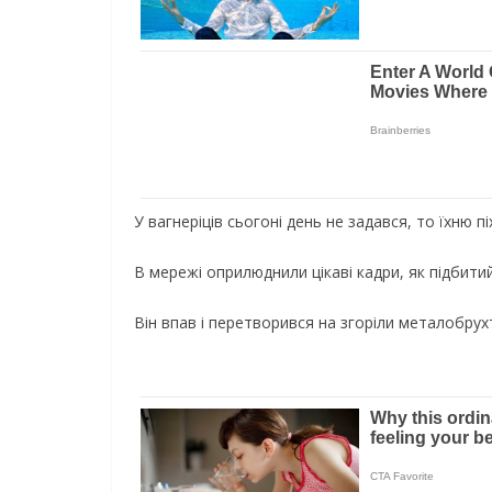
У вагнеріців сьогоні день не задався, то їхню 
В мережі оприлюднили цікаві кадри, як підбитий
Він впав і перетворився на згоріли металобрух