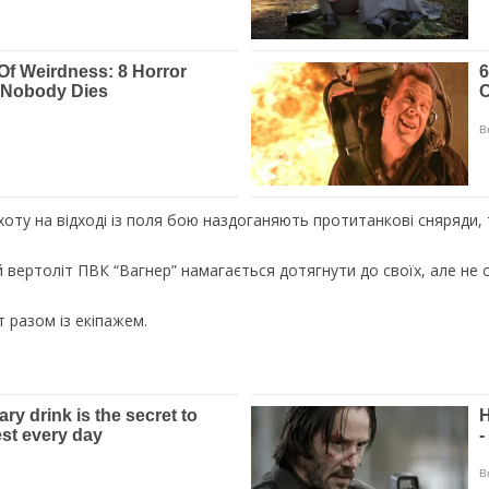
піхоту на відході із поля бою наздоганяють протитанкові сняряди,
 вертоліт ПВК “Вагнер” намагається дотягнути до своїх, але не с
т разом із екіпажем.