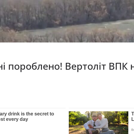
і пороблено! Вертоліт ВПК н