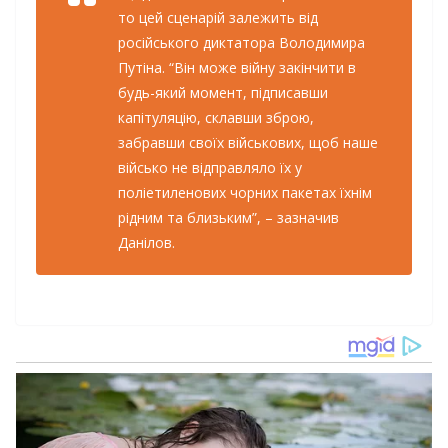
то цей сценарій залежить від
російського диктатора Володимира
Путіна. “Він може війну закінчити в
будь-який момент, підписавши
капітуляцію, склавши зброю,
забравши своїх військових, щоб наше
військо не відправляло їх у
поліетиленових чорних пакетах їхнім
рідним та близьким”, – зазначив
Данілов.