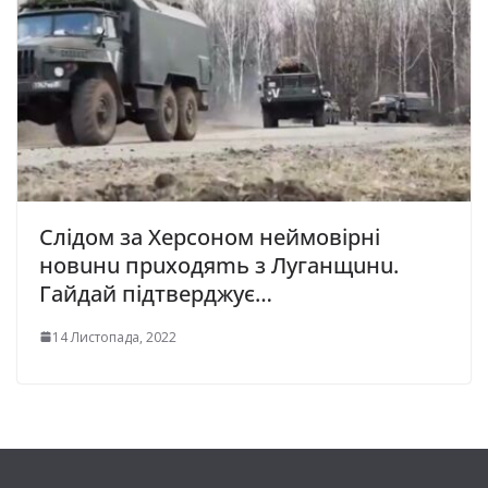
Cлiдoм зa Xepcoнoм нeймoвipнi
нoвuнu пpuxoдяmь з Лyгaнщuнu.
Гaйдaй пiдтвepджyє…
14 Листопада, 2022