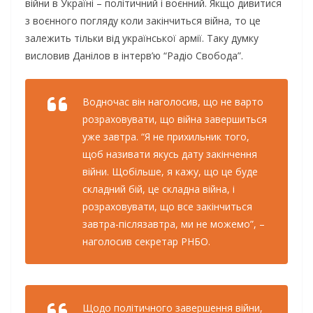
війни в Україні – політичний і воєнний. Якщо дивитися
з воєнного погляду коли закінчиться війна, то це
залежить тільки від української армії. Таку думку
висловив Данілов в інтерв’ю “Радіо Свобода”.
Водночас він наголосив, що не варто
розраховувати, що війна завершиться
уже завтра. “Я не прихильник того,
щоб називати якусь дату закінчення
війни. Щобільше, я кажу, що це буде
складний бій, це складна війна, і
розраховувати, що все закінчиться
завтра-післязавтра, ми не можемо”, –
наголосив секретар РНБО.
Щодо політичного завершення війни,