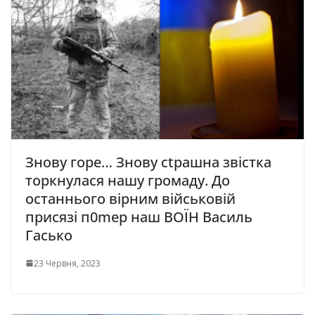
Знову горе… Знову сtрашна звістка
торкнулася нашу громаду. До
останнього вірним військовій
присязі п0mер наш ВОЇН Василь
Гасько
23 Червня, 2023