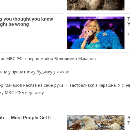
овник МВС РФ генерал-майор Володимир Макаров.
ина у приватному будинку у хімках.
р Макаров наклав на себе руки — застрелився з карабіна. У січн
му МВС РФ у відставку.