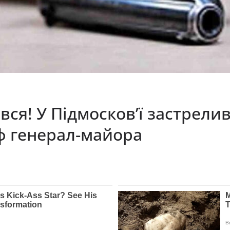
вся! У Підмосков’ї застрелив
ф генерал-майора