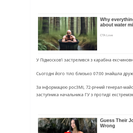
У Підмосков’ї застрелився з карабіна ексчин
Сьогодні його тіло близько 07:00 знайшла друж
За інформацією росЗМІ, 72-річний генерал-майо
заступника начальника ГУ з протидії екстреміз