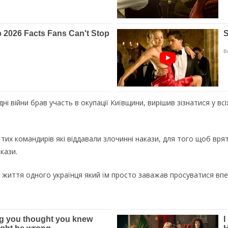
ні війни брав участь в окупації Київщини, вирішив зізнатися у вс
 тих командирів які віддавали злочинні накази, для того щоб вр
кази.
 життя одного українця який їм просто заважав просуватися впе