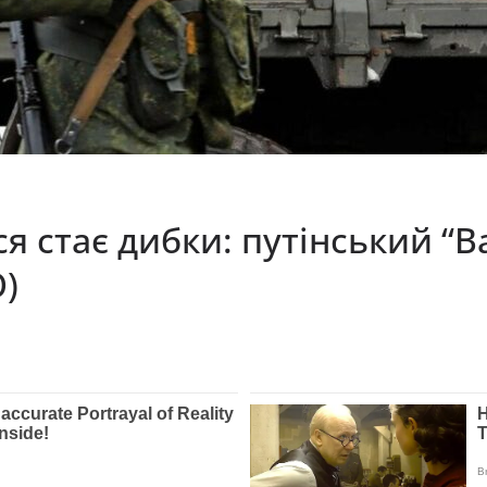
сся стає дибки: путінський “В
О)