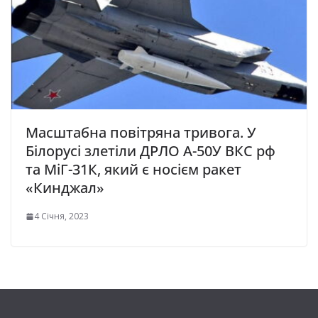
Масштабна повітряна тривога. У
Білорусі злетіли ДРЛО А-50У ВКС рф
та МіГ-31К, який є носієм ракет
«Кинджал»
4 Січня, 2023