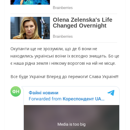
Окупанти ще не зрозуміли, що де б вони не
находились українські воїни їх всеодно знищать. Бо це
є наша рідна земля і ніякому ворогові на ній не місце.
Все буде Україна! Вперед до перемоги! Слава Україні!!!