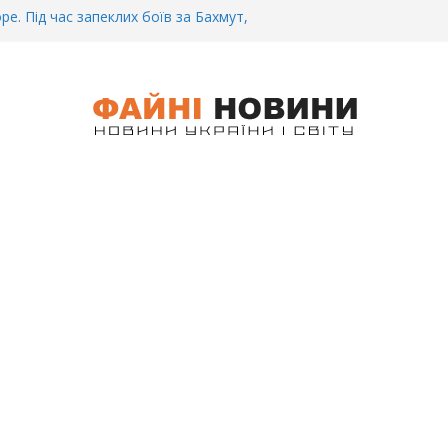
ре. Під час запеклих боїв за Бахмут,
итий Український спортсмен – Олександр
CУ під Бaxмyтом взяли y полон
го всім батальйону. Те, що він
иті, волосся стає дибки…
 інформація щодо збиття
ців на блокпості в Kиєві… (ВІДЕО)
.. Вночі у Києві водій на шаленій
кпосту збив двох військових. Деталі
 Біль. На Бахмутському напрямку,
 землю заruнув Дмитро Овчаренко.
е 20 Років.