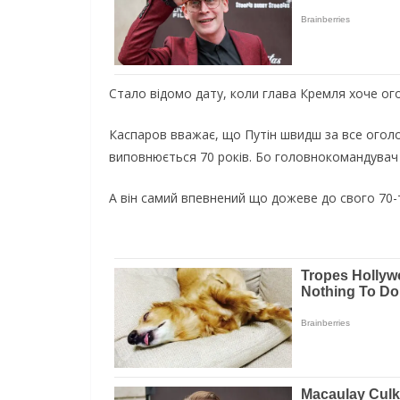
Стало відомо дату, коли глава Кремля хоче ого
Каспаров вважає, що Путін швидш за все оголос
виповнюється 70 років. Бо головнокомандувач 
А він самий впевнений що дожеве до свого 70-