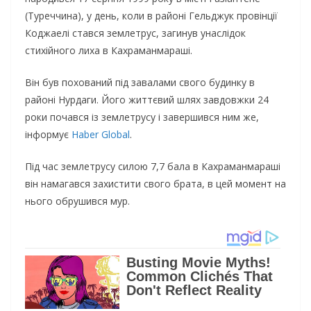
(Туреччина), у день, коли в районі Гельджук провінції
Коджаелі стався землетрус, загинув унаслідок
стихійного лиха в Кахраманмараші.
Він був похований під завалами свого будинку в
районі Нурдаги. Його життєвий шлях завдовжки 24
роки почався із землетрусу і завершився ним же,
інформує
Haber Global
.
Під час землетрусу силою 7,7 бала в Кахраманмараші
він намагався захистити свого брата, в цей момент на
нього обрушився мур.