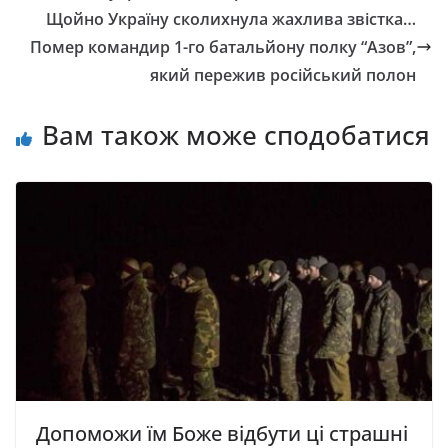
Щойно Україну сколихнула жаxлива звістка…
Помер командир 1-го батальйону полку “Азов”,
який пережив російський полон
Вам також може сподобатися
Допоможи їм Боже відбути ці страшні