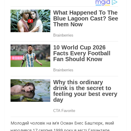
Молодий чоловік на ім’я Осман Енес Баштюрк, який
народився 17 серпня 1999 року в місті Газіантепе