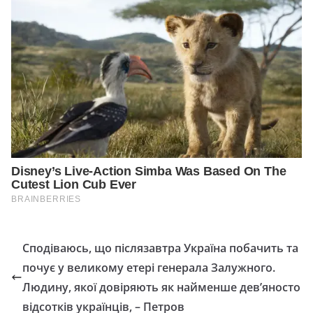
Сподіваюсь, що післязавтра Україна побачить та
почує у великому етері генерала Залужного.
Людину, якої довіряють як найменше дев’яносто
відсотків українців, – Петров