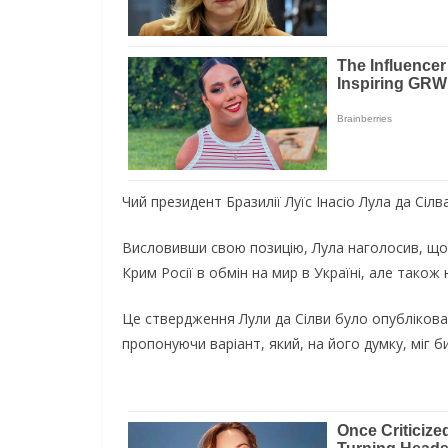
Чий президент Бразилії Луїс Інасіо Лула да Сіл
Висловивши свою позицію, Лула наголосив, що 
Крим Росії в обмін на мир в Україні, але також
Це ствердження Лули да Сілви було опублікова
пропонуючи варіант, який, на його думку, міг б