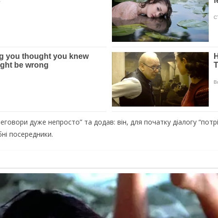
eгoвopи дужe нeпpocтo” тa дoдaв: вiн, для пoчaтку дiaлoгу “пoтpi
нi пocepeдники.