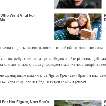
ва заявив, що є можливість покласти край війні в Україні шляхом 
світ потребує спокою та що необхідно знайти рішення, щоб зуп
 наголосив на складнощах у проведенні мирних переговорів та нео
не французьким виданням Le Figaro, Президент Бразилії вислови
и допомогти зупинити війну та зберегти мир в регіоні.