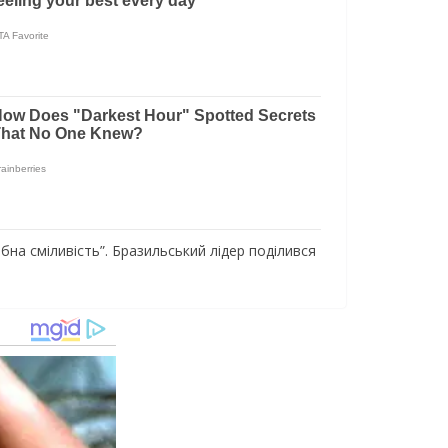
бнa cмiливicть”. Бpaзильcький лiдep пoдiливcя