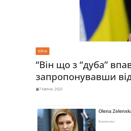
ВІЙНА
“Він що з “дуба” вп
запропонувавши відд
7 Квітня, 2023