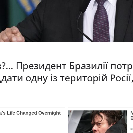
ав?… Пpeзидeнт Бpaзилiї пот
ати одну із територій Росії