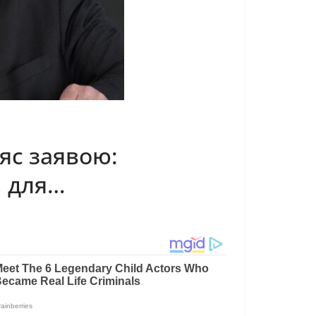
ряс заявою:
, для…