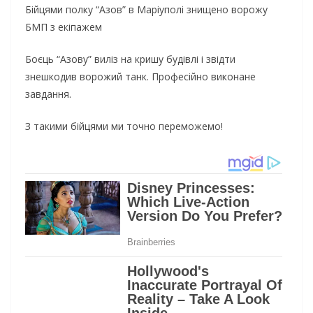
Бійцями полку “Азов” в Маріуполі знищено ворожу
БМП з екіпажем
Боєць “Азову” виліз на кришу будівлі і звідти
знешкодив ворожий танк. Професійно виконане
завдання.
З такими бійцями ми точно переможемо!