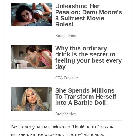
Вся черга у захваті: жінка на “Новій пошті” задала
питання, на яке отрималу “гостру” відповідь.