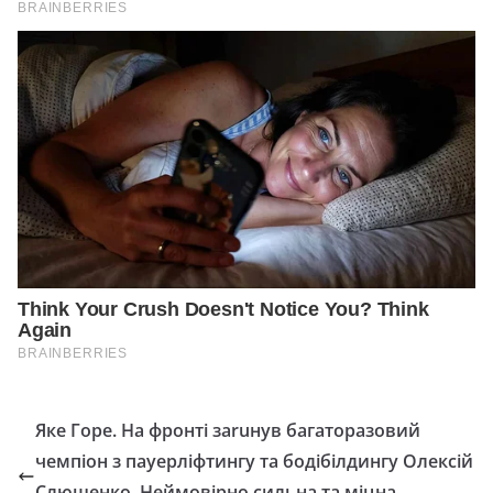
Яке Горе. На фронті заruнув багаторазовий
чемпіон з пауерліфтингу та бодібілдингу Олексій
Слющенко. Неймовірно сильна та міцна