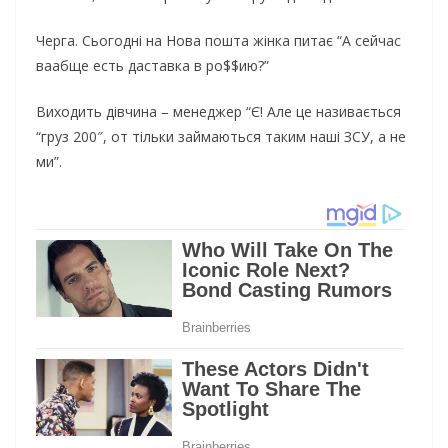
Черга. Сьогодні на Нова пошта жінка питає “А сейчас
ваабще есть даставка в ро$$ию?”
Виходить дівчина – менеджер “Є! Але це називається
“груз 200″, от тільки займаються таким наші ЗСУ, а не
ми”.