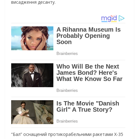
висадження десанту.
“Бал” оснащений протикорабельними ракетами Х-35