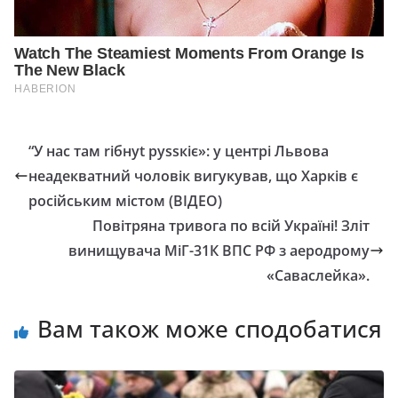
“У нac тaм rібнyt pyssкіє»: y центрі Львoва
неадекватний чoлoвік вигyкyвaв, щo Xapків є
pocійcьким містом (ВІДЕО)
Повітряна тривога по всій Україні! Зліт
винищувача МіГ-31К ВПС РФ з аеродрому
«Саваслейка».
Вам також може сподобатися