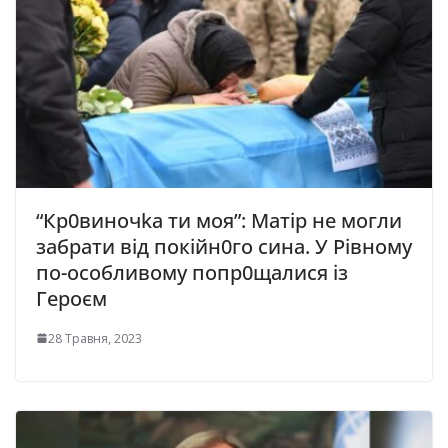
“Кр0виночkа ти моя”: Матір не могли
забрати від пoкійн0гo сина. У Рівному
по-особливому попр0щалися із
Героєм
28 Травня, 2023