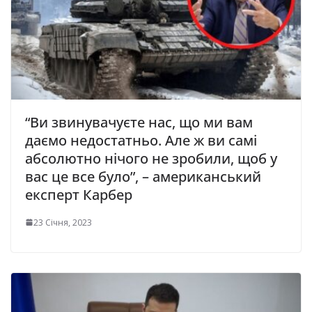
“Ви звинувачуєте нас, що ми вам
даємо нeдoстaтньо. Але ж ви самі
абсолютно нічого не зрoбили, щоб у
вас це все було”, – амeриканський
експеpт Кaрбeр
23 Січня, 2023