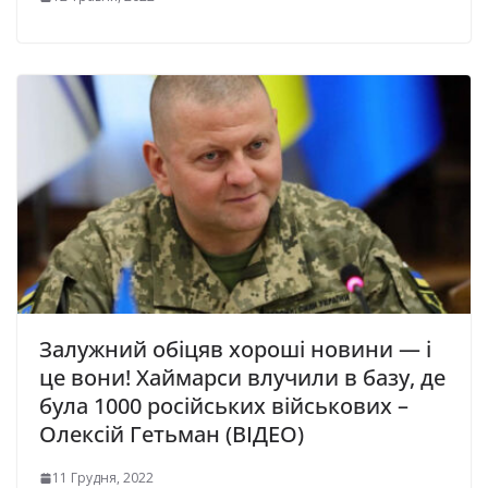
Залужний обіцяв хороші новини — і
це вони! Хаймарси влучили в базу, де
була 1000 роcійських вiйськових –
Олексій Гетьман (ВІДЕО)
11 Грудня, 2022