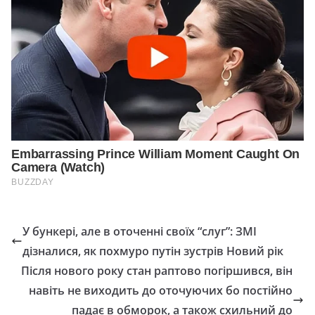
У бункері, але в оточенні своїх “слуг”: ЗМІ
дізналися, як похмуро путін зустрів Новий рік
Після нового року стан раптово погіршився, він
навіть не виходить до оточуючих бо постійно
падає в обморок, а також схильний до