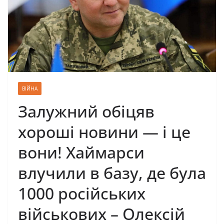
ВІЙНА
Залужний обіцяв
хороші новини — і це
вони! Хаймарси
влучили в базу, де була
1000 роcійських
вiйськових – Олексій