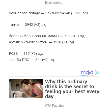
особового складу — близько 94140 (+380) осіб,
танків — 2942 (+2) од,
бойових броньованих машин — 5920(+3) од,
артилерійських систем — 1928 (+1) од,
РСЗВ — 397 (+0) од,
засоби ППО — 211 (+0) од,