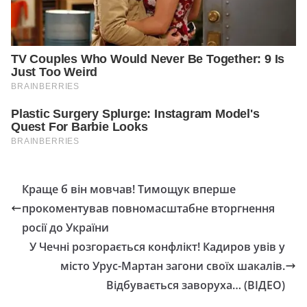
Краще б він мовчав! Тимощук вперше
прокоментував повномасштабне вторгнення
росії до України
У Чечні розгорається конфлікт! Кадиров увів у
місто Урус-Мартан загони своїх шакалів.
Відбувається заворуха… (ВІДЕО)