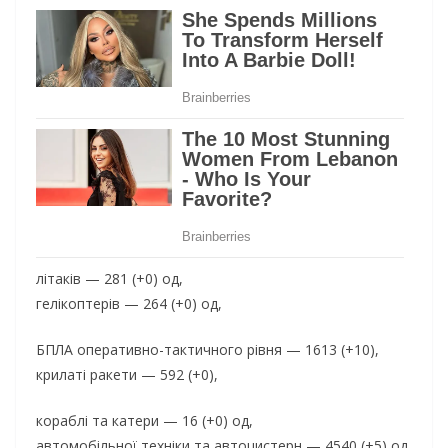
літаків — 281 (+0) од,
гелікоптерів — 264 (+0) од,
БПЛА оперативно-тактичного рівня — 1613 (+10),
крилаті ракети — 592 (+0),
кораблі та катери — 16 (+0) од,
автомобільної техніки та автоцистерн — 4540 (+5) од,